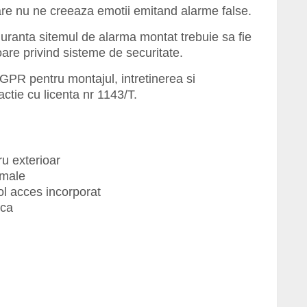
are nu ne creeaza emotii emitand alarme false.
uranta sitemul de alarma montat trebuie sa fie
oare privind sisteme de securitate.
IGPR pentru montajul, intretinerea si
ctie cu licenta nr 1143/T.
ru exterioar
imale
l acces incorporat
ica