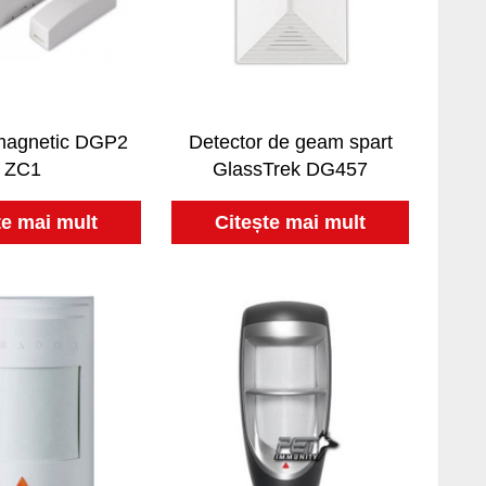
magnetic DGP2
Detector de geam spart
ZC1
GlassTrek DG457
te mai mult
Citește mai mult