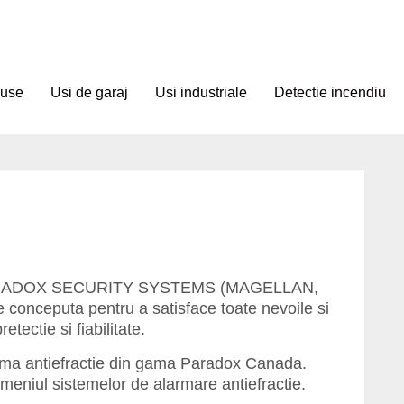
duse
Usi de garaj
Usi industriale
Detectie incendiu
a PARADOX SECURITY SYSTEMS (MAGELLAN,
nceputa pentru a satisface toate nevoile si
etectie si fiabilitate.
ma antiefractie din gama Paradox Canada.
meniul sistemelor de alarmare antiefractie.