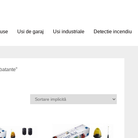
duse
Usi de garaj
Usi industriale
Detectie incendiu
 batante”