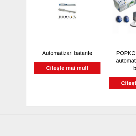
Automatizari batante
POPKCE 
automati
Citește mai mult
b
Citeș