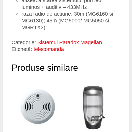
afiseaza starea sistemului prin led
luminos + auditiv – 433MHz
raza radio de actiune: 30m (MG6160 si
MG6130); 45m (MG5000/ MG5050 si
MGRTX3)
Categorie:
Sistemul Paradox Magellan
Etichetă:
telecomanda
Produse similare