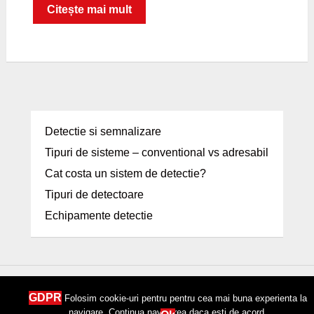
Citește mai mult
Detectie si semnalizare
Tipuri de sisteme – conventional vs adresabil
Cat costa un sistem de detectie?
Tipuri de detectoare
Echipamente detectie
Doberman Security Service, Str. Ecologiei, 792, Arges, Albota, 0248 222
GDPR
Folosim cookie-uri pentru pentru cea mai buna experienta la
280
navigare. Continua navigarea daca esti de acord.